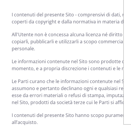
I contenuti del presente Sito - comprensivi di dati, no
coperti da copyright e dalla normativa in materia di pr
All'Utente non è concessa alcuna licenza né diritto d'us
copiarli, pubblicarli e utilizzarli a scopo commerciale 
personale.
Le informazioni contenute nel Sito sono prodotte da fon
momento, e a propria discrezione i contenuti e le moda
Le Parti curano che le informazioni contenute nel Sito r
assumono e pertanto declinano ogni e qualsiasi respons
esse da errori materiali o refusi di stampa, imputazi
nel Sito, prodotti da società terze cui le Parti si affidan
I contenuti del presente Sito hanno scopo puramente 
all’acquisto.