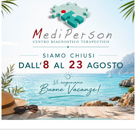
tizie, informazioni, immagini, grafici, disegni, marchi e nom
oprietà industriale.
o e pertanto non è consentito registrare tali contenuti - in t
senza preventiva autorizzazione scritta delle Parti, salva la 
ti interne delle Parti se non diversamente indicato. Le Parti
lità funzionali ed operative del Sito, senza alcun preavviso
ispondano a requisiti di attendibilità, correttezza, accurate
abilità per eventuali errori, inesattezze, mancanze ed omiss
one dati, formattazione,scansionamento o altro. Le medesime
o.
informativo e non rappresentano in alcun modo un'offerta 