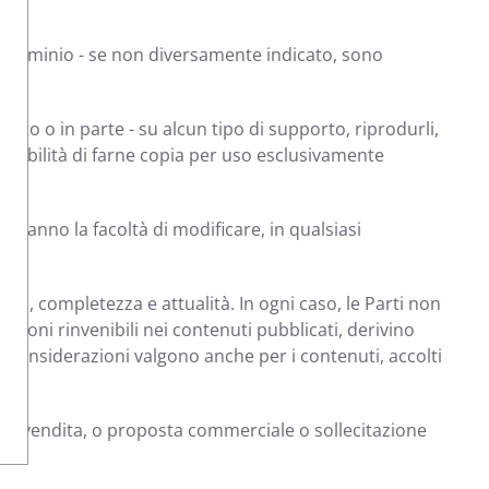
i a dominio - se non diversamente indicato, sono
utto o in parte - su alcun tipo di supporto, riprodurli,
possibilità di farne copia per uso esclusivamente
 hanno la facoltà di modificare, in qualsiasi
.
zza, completezza e attualità. In ogni caso, le Parti non
ioni rinvenibili nei contenuti pubblicati, derivino
 considerazioni valgono anche per i contenuti, accolti
di vendita, o proposta commerciale o sollecitazione