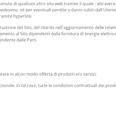
uto di qualsiasi altro sito web tramite il quale - attraverso 
ito medesimo, né per eventuali perdite o danni subiti dall'Ute
tramite hyperlink.
uizione del Sito, del ritardo nell'aggiornamento delle relati
gamento al Sito dipendenti dalla fornitura di energia elettri
endente dalle Parti.
re in alcun modo offerta di prodotti e/o servizi;
onale. In tal caso, tutte le condizioni contrattuali dei prodott