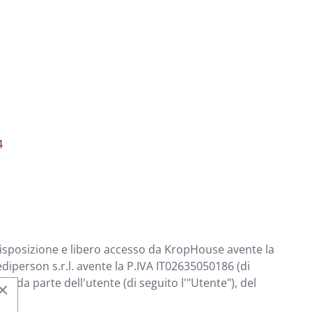
4
 disposizione e libero accesso da KropHouse avente la
ediperson s.r.l. avente la P.IVA IT02635050186 (di
 da parte dell'utente (di seguito l'"Utente"), del
×