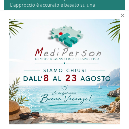
L’approccio è accurato e basato su una
valutazione funzionale completa: non tratta il
×
sintomo in modo isolato, ma individua la causa
primaria del disturbo e le relative compensazioni.
Il trattamento è mirato, efficace e spiegato con
chiarezza, con benefici percepibili già dopo poche
sedute.
Consiglio vivamente per competenza, precisione
e impostazione clinica.
Voto 5 su 5 | Appuntamento verificato | Data recensione: 5
febbraio 2026
Tipo visita: seduta di fisioterapia
Da: Claudio M.
Professionista competente, attento ed empatico.