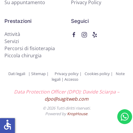
Su appuntamento
Privacy Policy
Prestazioni
Seguici
Attività
Servizi
Percorsi di fisioterapia
Piccola chirurgia
Dati legali
|
Sitemap |
Privacy policy
|
Cookies policy
|
Note
legali
|
Accesso
Data Protection Officer (DPO): Davide Sciarpa –
dpo@sagitweb.com
©
2026
Tutti diritti riservati.
Powered by
KropHouse
.
accessible