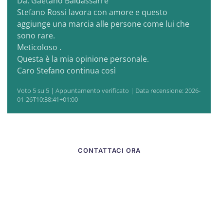
Da: Gaetano Baldassarre
Stefano Rossi lavora con amore e questo
aggiunge una marcia alle persone come lui che
sono rare.
Meticoloso .
Questa è la mia opinione personale.
Caro Stefano continua così
Fissa il tuo
Voto 5 su 5 | Appuntamento verificato | Data recensione: 2026-
01-26T10:38:41+01:00
appunamento
CONTATTACI ORA