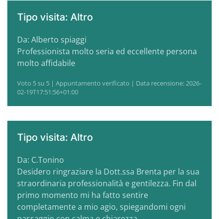
Tipo visita: Altro
Da: Alberto spiaggi
Professionista molto seria ed eccellente persona
molto affidabile
Voto 5 su 5 | Appuntamento verificato | Data recensione: 2026-
02-19T17:51:56+01:00
Tipo visita: Altro
Da: C.Tonino
Desidero ringraziare la Dott.ssa Brenta per la sua
straordinaria professionalità e gentilezza. Fin dal
primo momento mi ha fatto sentire
completamente a mio agio, spiegandomi ogni
passaggio con calma e chiarezza.