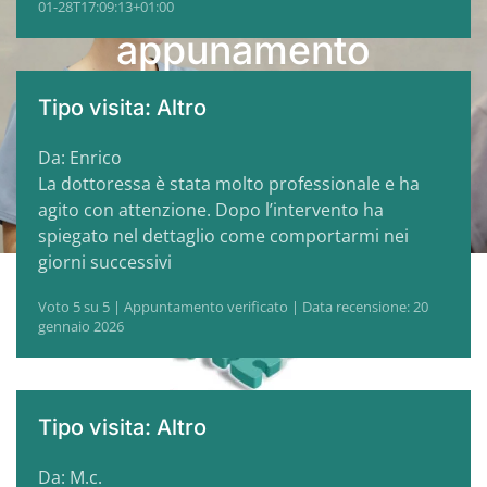
Fissa il tuo
01-28T17:09:13+01:00
appunamento
Tipo visita: Altro
CONTATTACI ORA
Da: Enrico
La dottoressa è stata molto professionale e ha
agito con attenzione. Dopo l’intervento ha
spiegato nel dettaglio come comportarmi nei
giorni successivi
Voto 5 su 5 | Appuntamento verificato | Data recensione: 20
gennaio 2026
Tipo visita: Altro
Da: M.c.
Sede operativa
Contatti