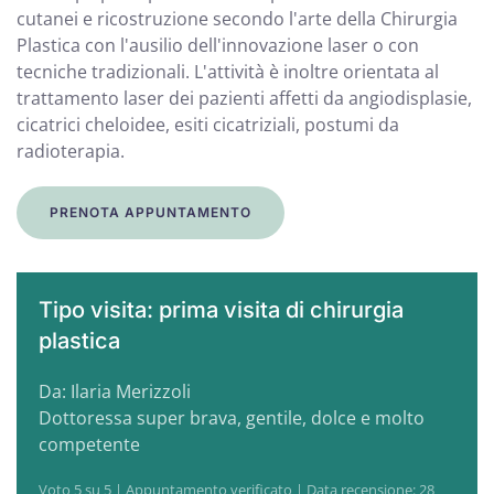
cutanei e ricostruzione secondo l'arte della Chirurgia
Plastica con l'ausilio dell'innovazione laser o con
tecniche tradizionali. L'attività è inoltre orientata al
trattamento laser dei pazienti affetti da angiodisplasie,
cicatrici cheloidee, esiti cicatriziali, postumi da
radioterapia.
PRENOTA APPUNTAMENTO
Tipo visita: prima visita di chirurgia
plastica
Da: Ilaria Merizzoli
Dottoressa super brava, gentile, dolce e molto
competente
Voto 5 su 5 | Appuntamento verificato | Data recensione: 28