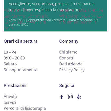
Accogliente, scrupolosa, precisa , in tre parole
penso di aver espresso la mia opinione
Via Turati 38/3,
Telefono: 0382 1540864
San Martino Siccomario,
WhatsApp: 345 4541627
Voto 5 su 5 | Appuntamento verificato | Data recensione: 19
CAP 27028,Provincia di
info@mediperson.it
gennaio 2026
Pavia
Orari di apertura
Company
Lu – Ve
Chi siamo
9:00 – 20:00
Contatti
Sabato
Dati aziendali
Su appuntamento
Privacy Policy
Prestazioni
Seguici
Attività
Servizi
Percorsi di fisioterapia