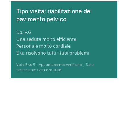
Tipo visita: riabilitazione del
pavimento pelvico
Da: F.G
Una seduta molto efficiente
Personale molto cordiale
E tu risolvono tutti i tuoi problemi
Voto 5 su 5 | Appuntamento verificato | Data
recensione: 12 marzo 2026