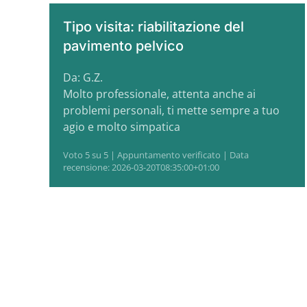
Tipo visita: riabilitazione del
pavimento pelvico
Da: G.Z.
Molto professionale, attenta anche ai
problemi personali, ti mette sempre a tuo
agio e molto simpatica
Voto 5 su 5 | Appuntamento verificato | Data
recensione: 2026-03-20T08:35:00+01:00