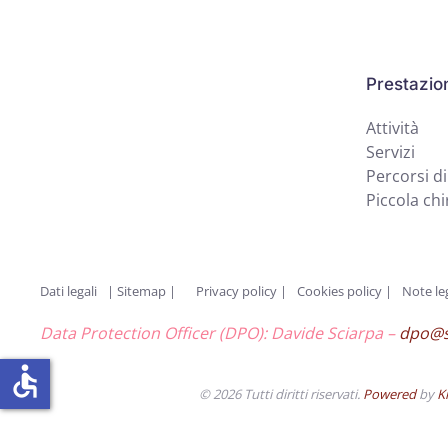
Prestazio
Attività
Servizi
Percorsi di
Piccola chi
Dati legali
|
Sitemap |
Privacy policy
|
Cookies policy
|
Note leg
Data Protection Officer (DPO): Davide Sciarpa –
dpo@s
accessible
©
2026
Tutti diritti riservati.
Powered
by
K