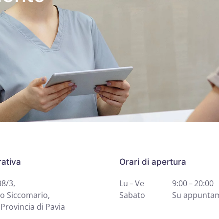
ativa
Orari di apertura
38/3,
Lu – Ve
9:00 – 20:00
o Siccomario,
Sabato
Su appunta
Provincia di Pavia