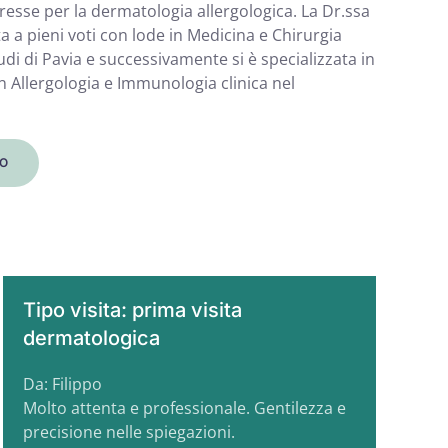
eresse per la dermatologia allergologica. La Dr.ssa
a a pieni voti con lode in Medicina e Chirurgia
udi di Pavia e successivamente si è specializzata in
in Allergologia e Immunologia clinica nel
O
Tipo visita: prima visita
dermatologica
Da: Filippo
Molto attenta e professionale. Gentilezza e
precisione nelle spiegazioni.