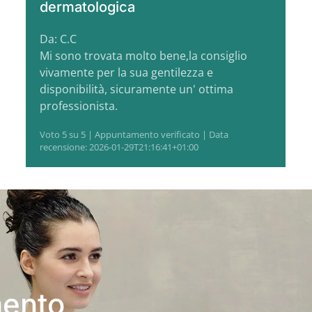
dermatologica
Da: C.C
Mi sono trovata molto bene,la consiglio
vivamente per la sua gentilezza e
disponibilità, sicuramente un' ottima
professionista.
Voto 5 su 5 | Appuntamento verificato | Data
recensione: 2026-01-29T21:16:41+01:00
mento