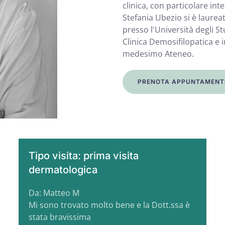
clinica, con particolare int
Stefania Ubezio si è laureat
presso l'Università degli St
Clinica Demosifilopatica e 
medesimo Ateneo.
PRENOTA APPUNTAMENT
Tipo visita: prima visita
dermatologica
Da: Matteo M
Mi sono trovato molto bene e la Dott.ssa è
stata bravissima