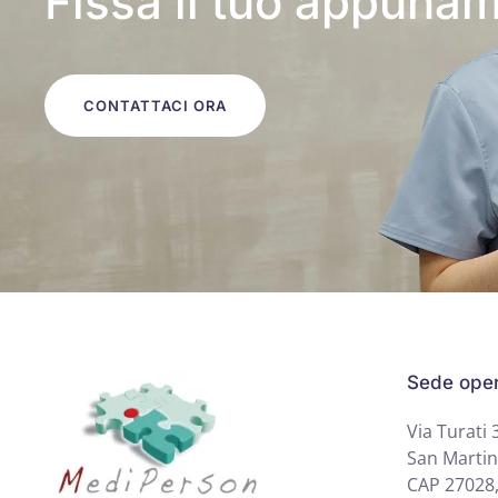
Fissa il tuo appuna
CONTATTACI ORA
Sede oper
Via Turati 
San Martin
CAP 27028,