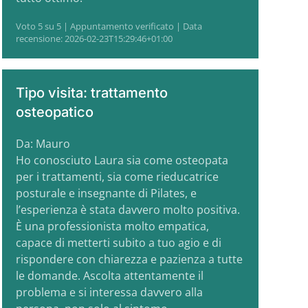
Voto 5 su 5 | Appuntamento verificato | Data
recensione: 2026-02-23T15:29:46+01:00
Tipo visita: trattamento
osteopatico
Da: Mauro
Ho conosciuto Laura sia come osteopata
per i trattamenti, sia come rieducatrice
posturale e insegnante di Pilates, e
l’esperienza è stata davvero molto positiva.
È una professionista molto empatica,
capace di metterti subito a tuo agio e di
rispondere con chiarezza e pazienza a tutte
le domande. Ascolta attentamente il
problema e si interessa davvero alla