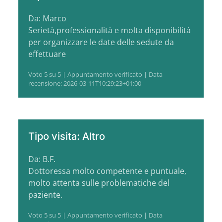
Da: Marco
Serietà,professionalità e molta disponibilità
per organizzare le date delle sedute da
effettuare
Voto 5 su 5 | Appuntamento verificato | Data
recensione: 2026-03-11T10:29:23+01:00
Tipo visita: Altro
Da: B.F.
Dottoressa molto competente e puntuale,
molto attenta sulle problematiche del
paziente.
Voto 5 su 5 | Appuntamento verificato | Data