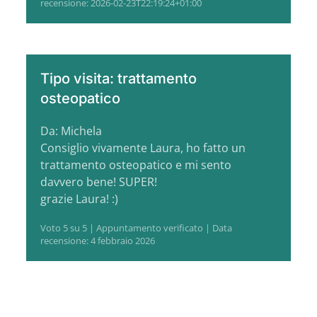
recensione: 2026-02-23T22:19:24+01:00
Tipo visita: trattamento
osteopatico
Da: Michela
Consiglio vivamente Laura, ho fatto un
trattamento osteopatico e mi sento
davvero bene! SUPER!
grazie Laura! :)
Voto 5 su 5 | Appuntamento verificato | Data
recensione: 4 febbraio 2026