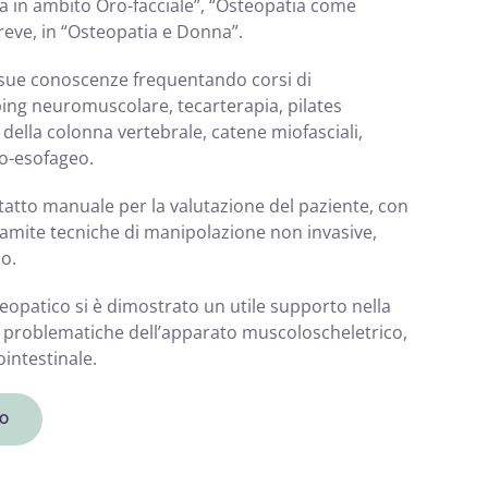
ia in ambito Oro-facciale”, “Osteopatia come
reve, in “Osteopatia e Donna”.
 sue conoscenze frequentando corsi di
ping neuromuscolare, tecarterapia, pilates
della colonna vertebrale, catene miofasciali,
ro-esofageo.
tatto manuale per la valutazione del paziente, con
 tramite tecniche di manipolazione non invasive,
po.
eopatico si è dimostrato un utile supporto nella
i problematiche dell’apparato muscoloscheletrico,
ointestinale.
O