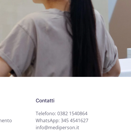
Contatti
Telefono: 0382 1540864
mento
WhatsApp: 345 4541627
info@mediperson.it