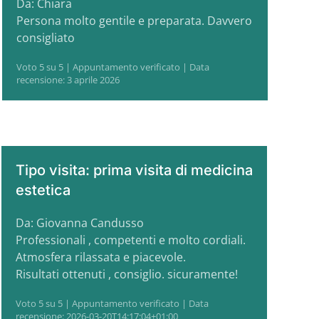
Da: Chiara
Persona molto gentile e preparata. Davvero
consigliato
Voto 5 su 5 | Appuntamento verificato | Data
recensione: 3 aprile 2026
Tipo visita: prima visita di medicina
estetica
Da: Giovanna Candusso
Professionali , competenti e molto cordiali.
Atmosfera rilassata e piacevole.
Risultati ottenuti , consiglio. sicuramente!
Voto 5 su 5 | Appuntamento verificato | Data
recensione: 2026-03-20T14:17:04+01:00