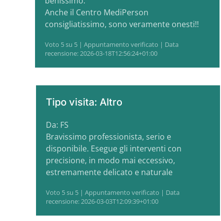
benissimo.
Anche il Centro MediPerson
consigliatissimo, sono veramente onesti!!
Voto 5 su 5 | Appuntamento verificato | Data
recensione: 2026-03-18T12:56:24+01:00
Tipo visita: Altro
Da: FS
Bravissimo professionista, serio e
disponibile. Esegue gli interventi con
precisione, in modo mai eccessivo,
estremamente delicato e naturale
Voto 5 su 5 | Appuntamento verificato | Data
recensione: 2026-03-03T12:09:39+01:00