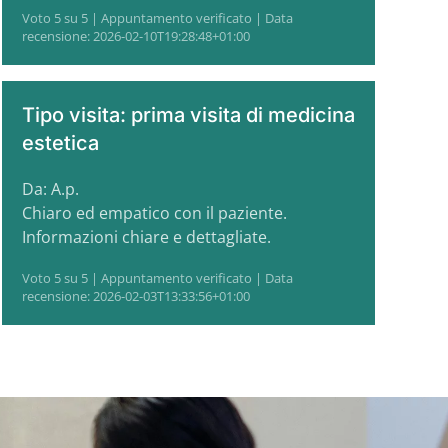
Voto 5 su 5 | Appuntamento verificato | Data
recensione: 2026-02-10T19:28:48+01:00
Tipo visita: prima visita di medicina
estetica
Da: A.p.
Chiaro ed empatico con il paziente.
Informazioni chiare e dettagliate.
Voto 5 su 5 | Appuntamento verificato | Data
recensione: 2026-02-03T13:33:56+01:00