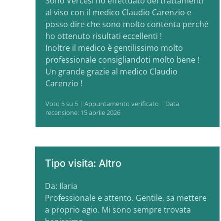
Sono Vercesi ho effettuato dei trattamenti
al viso con il medico Claudio Carenzio e
posso dire che sono molto contenta perché
ho ottenuto risultati eccellenti !
Inoltre il medico è gentilissimo molto
professionale consigliandoti molto bene !
Un grande grazie al medico Claudio
Carenzio !
Voto 5 su 5 | Appuntamento verificato | Data
recensione: 15 aprile 2026
Tipo visita: Altro
Da: Ilaria
Professionale e attento. Gentile, sa mettere
a proprio agio. Mi sono sempre trovata