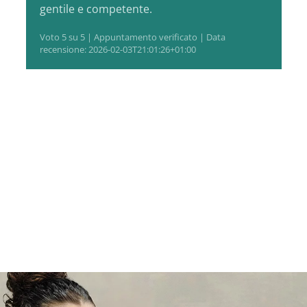
gentile e competente.
Voto 5 su 5 | Appuntamento verificato | Data
recensione: 2026-02-03T21:01:26+01:00