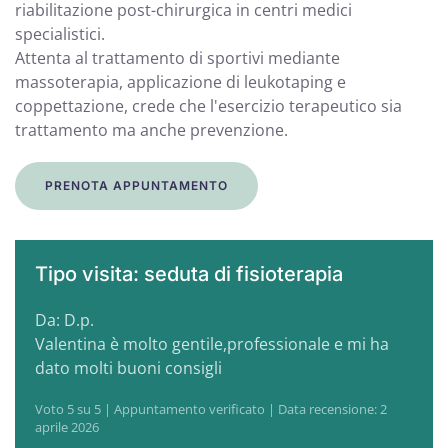
riabilitazione post-chirurgica in centri medici
specialistici.
Attenta al trattamento di sportivi mediante
massoterapia, applicazione di leukotaping e
coppettazione, crede che l'esercizio terapeutico sia
trattamento ma anche prevenzione.
PRENOTA APPUNTAMENTO
Tipo visita: seduta di fisioterapia
Da: D.p.
Valentina è molto gentile,professionale e mi ha
dato molti buoni consigli
Voto 5 su 5 | Appuntamento verificato | Data recensione: 2
aprile 2026