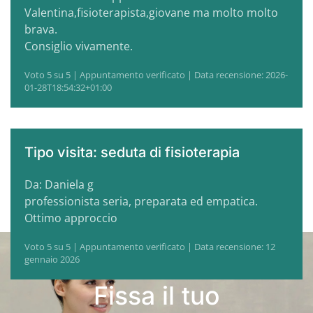
Valentina,fisioterapista,giovane ma molto molto
brava.
Consiglio vivamente.
Voto 5 su 5 | Appuntamento verificato | Data recensione: 2026-
01-28T18:54:32+01:00
Tipo visita: seduta di fisioterapia
Da: Daniela g
professionista seria, preparata ed empatica.
Ottimo approccio
Voto 5 su 5 | Appuntamento verificato | Data recensione: 12
gennaio 2026
Fissa il tuo