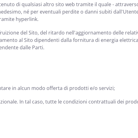
uto di qualsiasi altro sito web tramite il quale - attraverso 
ito medesimo, né per eventuali perdite o danni subiti dall'Ute
tramite hyperlink.
uizione del Sito, del ritardo nell'aggiornamento delle relati
gamento al Sito dipendenti dalla fornitura di energia elettri
endente dalle Parti.
re in alcun modo offerta di prodotti e/o servizi;
onale. In tal caso, tutte le condizioni contrattuali dei prodott