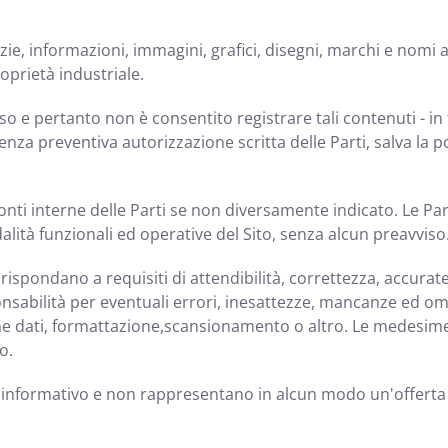
tizie, informazioni, immagini, grafici, disegni, marchi e nom
oprietà industriale.
o e pertanto non è consentito registrare tali contenuti - in t
senza preventiva autorizzazione scritta delle Parti, salva la 
ti interne delle Parti se non diversamente indicato. Le Parti
lità funzionali ed operative del Sito, senza alcun preavviso
ispondano a requisiti di attendibilità, correttezza, accurate
abilità per eventuali errori, inesattezze, mancanze ed omiss
one dati, formattazione,scansionamento o altro. Le medesime
o.
informativo e non rappresentano in alcun modo un'offerta 