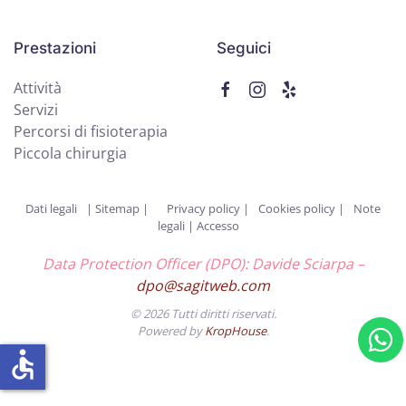
Prestazioni
Seguici
Attività
Servizi
Percorsi di fisioterapia
Piccola chirurgia
Dati legali
|
Sitemap |
Privacy policy
|
Cookies policy
|
Note
legali
|
Accesso
Data Protection Officer (DPO): Davide Sciarpa –
dpo@sagitweb.com
©
2026
Tutti diritti riservati.
Powered by
KropHouse
.
accessible