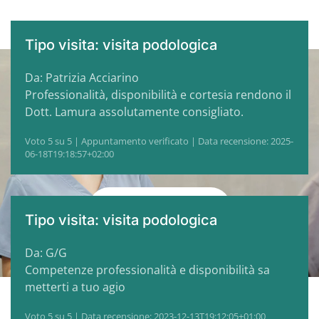
Tipo visita: visita podologica
Da: Patrizia Acciarino
Professionalità, disponibilità e cortesia rendono il
Fissa il tuo
Dott. Lamura assolutamente consigliato.
appunamento
Voto 5 su 5 | Appuntamento verificato | Data recensione: 2025-
06-18T19:18:57+02:00
CONTATTACI ORA
Tipo visita: visita podologica
Da: G/G
Competenze professionalità e disponibilità sa
metterti a tuo agio
Voto 5 su 5 | Data recensione: 2023-12-13T19:12:05+01:00